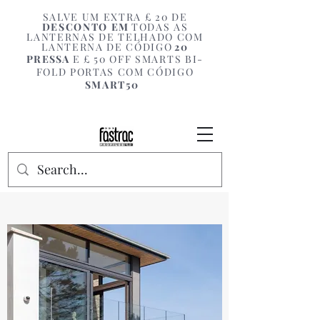
SALVE UM EXTRA £ 20 DE
DESCONTO EM
TODAS AS
LANTERNAS DE TELHADO COM
LANTERNA DE CÓDIGO
20
PRESSA
E £ 50 OFF SMARTS BI-
FOLD PORTAS COM CÓDIGO
SMART50